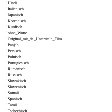
Hindi
Italienisch
Japanisch
Koreanisch
Kurdisch
ohne_Worte
Original_mit_dt._Untertiteln_Film
Panjabi
Persisch
Polnisch
Portugiesisch
Rumänisch
Russisch
Slowakisch
Slowenisch
Somali
Spanisch
Tamil
Tschechisch