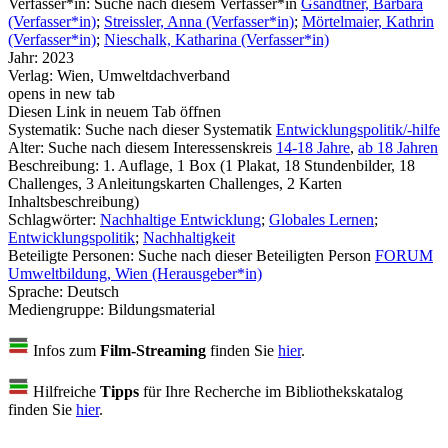
Verfasser*in:
Suche nach diesem Verfasser*in
Gsandtner, Barbara
(Verfasser*in)
;
Streissler, Anna (Verfasser*in)
;
Mörtelmaier, Kathrin
(Verfasser*in)
;
Nieschalk, Katharina (Verfasser*in)
Jahr:
2023
Verlag:
Wien, Umweltdachverband
opens in new tab
Diesen Link in neuem Tab öffnen
Systematik:
Suche nach dieser Systematik
Entwicklungspolitik/-hilfe
Alter:
Suche nach diesem Interessenskreis
14-18 Jahre
,
ab 18 Jahren
Beschreibung:
1. Auflage, 1 Box (1 Plakat, 18 Stundenbilder, 18
Challenges, 3 Anleitungskarten Challenges, 2 Karten
Inhaltsbeschreibung)
Schlagwörter:
Nachhaltige Entwicklung
;
Globales Lernen
;
Entwicklungspolitik
;
Nachhaltigkeit
Beteiligte Personen:
Suche nach dieser Beteiligten Person
FORUM
Umweltbildung, Wien (Herausgeber*in)
Sprache:
Deutsch
Mediengruppe:
Bildungsmaterial
Infos zum
Film-Streaming
finden Sie
hier
.
Hilfreiche
Tipps
für Ihre Recherche im Bibliothekskatalog
finden Sie
hier
.