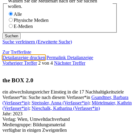
Wählen Sie die Medienart nach der Sie suchen
wollen.
Alle
Physische Medien
E-Medien
Suche verfeinern (Erweiterte Suche)
Zur Trefferliste
Detailanzeige drucken
Permalink Detailanzeige
Vorheriger Treffer
2 von 4
Nächster Treffer
the BOX 2.0
ein abwechslungsreicher Einstieg in die 17 Nachhaltigkeitsziele
Verfasser*in:
Suche nach diesem Verfasser*in
Gsandtner, Barbara
(Verfasser*in)
;
Streissler, Anna (Verfasser*in)
;
Mörtelmaier, Kathrin
(Verfasser*in)
;
Nieschalk, Katharina (Verfasser*in)
Jahr:
2023
Verlag:
Wien, Umweltdachverband
Mediengruppe:
Bildungsmaterial
verfügbar in einigen Zweigstellen