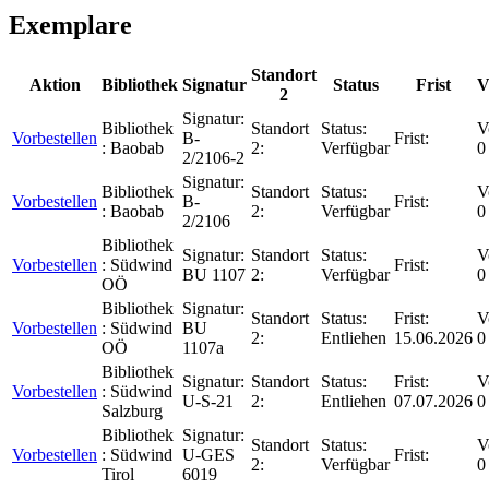
Exemplare
Standort
Aktion
Bibliothek
Signatur
Status
Frist
V
2
Signatur:
Bibliothek
Standort
Status:
V
Vorbestellen
B-
Frist:
:
Baobab
2:
Verfügbar
0
2/2106-2
Signatur:
Bibliothek
Standort
Status:
V
Vorbestellen
B-
Frist:
:
Baobab
2:
Verfügbar
0
2/2106
Bibliothek
Signatur:
Standort
Status:
V
Vorbestellen
:
Südwind
Frist:
BU 1107
2:
Verfügbar
0
OÖ
Bibliothek
Signatur:
Standort
Status:
Frist:
V
Vorbestellen
:
Südwind
BU
2:
Entliehen
15.06.2026
0
OÖ
1107a
Bibliothek
Signatur:
Standort
Status:
Frist:
V
Vorbestellen
:
Südwind
U-S-21
2:
Entliehen
07.07.2026
0
Salzburg
Bibliothek
Signatur:
Standort
Status:
V
Vorbestellen
:
Südwind
U-GES
Frist:
2:
Verfügbar
0
Tirol
6019