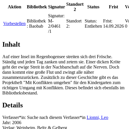
Standort
Aktion
Bibliothek
Signatur
Status
Frist
V
2
Signatur:
Bibliothek
M-
Standort
Status:
Frist:
Vo
Vorbestellen
:
Baobab
2/0461
2:
Entliehen
14.09.2026
0
/1
Inhalt
Auf einer Insel im Regenbogensee streiten sich drei Frösche.
Ständig und jeden Tag zanken und zetern sie. Einer dicken Kröte
geht der ewige Streit in der Nachbarschaft auf die Nerven. Doch
dann kommt eine große Flut und zwingt alle näher
zusammenzurücken. Zusätzlich zu dieser Geschichte gibt es das
Projektheft "Mit Konflikten umgehen" für den Kindergarten zum
richtigen Umgang mit Konflikten. Dieses befindet sich ebenfalls im
Bibliotheksbestand.
Details
Verfasser*in:
Suche nach diesem Verfasser*in
Lionni, Leo
Jahr:
2006
Verlag:
Weinheim, Beltz & Gelberg