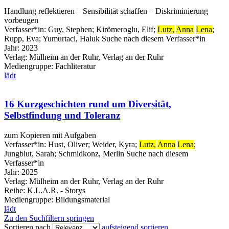
Handlung reflektieren – Sensibilität schaffen – Diskriminierung
vorbeugen
Verfasser*in:
Guy, Stephen
;
Kirömeroglu, Elif
;
Lutz,
Anna
Lena
;
Rupp, Eva
;
Yumurtaci, Haluk
Suche nach diesem Verfasser*in
Jahr:
2023
Verlag:
Mülheim an der Ruhr, Verlag an der Ruhr
Mediengruppe:
Fachliteratur
lädt
16 Kurzgeschichten rund um Diversität,
Selbstfindung und Toleranz
zum Kopieren mit Aufgaben
Verfasser*in:
Hust, Oliver
;
Weider, Kyra
;
Lutz,
Anna
Lena
;
Jungblut, Sarah
;
Schmidkonz, Merlin
Suche nach diesem
Verfasser*in
Jahr:
2025
Verlag:
Mülheim an der Ruhr, Verlag an der Ruhr
Reihe:
K.L.A.R. - Storys
Mediengruppe:
Bildungsmaterial
lädt
Zu den Suchfiltern springen
Sortieren nach
aufsteigend sortieren