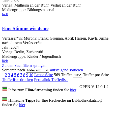
Jahr:
2023
Verlag:
Mülheim an der Ruhr, Verlag an der Ruhr
Mediengruppe:
Bildungsmaterial
lädt
Eine Stimme wie deine
Verfasser*in:
Murphy, Frank
;
Groman, April
;
Harren, Kayla
Suche
nach diesem Verfasser*in
Jahr:
2024
Verlag:
Berlin, Zuckersüß
Mediengruppe:
Kinder-/ Jugendbuch
lädt
Zu den Suchfiltern springen
Sortieren nach
aufsteigend sortieren
1
2
3
4
5
6
7
8
9
10
Letzte Seite
569 Treffer
Treffer pro Seite
Trefferliste drucken
Permalink Trefferliste
OPEN V 12.0.1.2
Infos zum
Film-Streaming
finden Sie
hier
.
Hilfreiche
Tipps
für Ihre Recherche im Bibliothekskatalog
finden Sie
hier
.