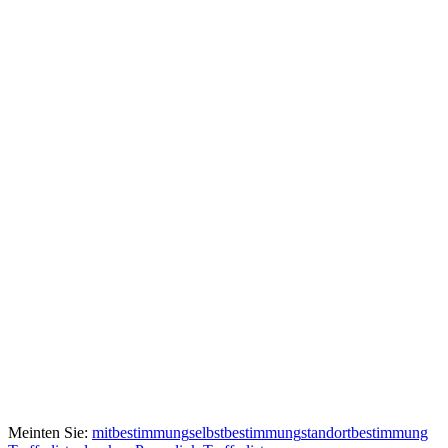
Meinten Sie:
mitbestimmung
selbstbestimmung
standortbestimmung