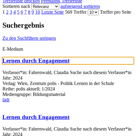
Trefferliste drucken
Permalink Trefferliste
Sortieren nach
aufsteigend sortieren
1
2
3
4
5
6
7
8
9
10
Letzte Seite
569 Treffer
Treffer pro Seite
Suchergebnis
Zu den Suchfiltern springen
E-Medium
Lernen durch Engagement
Verfasser*in:
Fahrenwald, Claudia
Suche nach diesem Verfasser*in
Jahr:
2024
Verlag:
Wien, Zentrum polis - Politik Lernen in der Schule
Reihe:
polis aktuell; 1/2024
Mediengruppe:
Bildungsmaterial
lädt
Lernen durch Engagement
Verfasser*in:
Fahrenwald, Claudia
Suche nach diesem Verfasser*in
Jahr:
2024