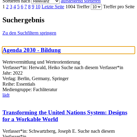
Sortieren nach
aufsteigend sortieren
1
2
3
4
5
6
7
8
9
10
Letzte Seite
1004 Treffer
Treffer pro Seite
Suchergebnis
Zu den Suchfiltern springen
Agenda 2030 - Bildung
Wertevermittlung und Werteorientierung
Verfasser*in:
Herwald, Heiko
Suche nach diesem Verfasser*in
Jahr:
2022
Verlag:
Berlin, Germany, Springer
Reihe:
Essentials
Mediengruppe:
Fachliteratur
lädt
Transforming the United Nations System: Designs
for a Workable World
Verfasser*in:
Schwartzberg, Joseph E.
Suche nach diesem
Verfasser*in