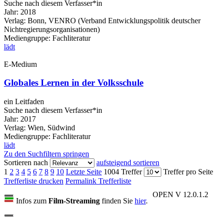
Suche nach diesem Verfasser*in
Jahr:
2018
Verlag:
Bonn, VENRO (Verband Entwicklungspolitik deutscher
Nichtregierungsorganisationen)
Mediengruppe:
Fachliteratur
lädt
E-Medium
Globales Lernen in der Volksschule
ein Leitfaden
Suche nach diesem Verfasser*in
Jahr:
2017
Verlag:
Wien, Südwind
Mediengruppe:
Fachliteratur
lädt
Zu den Suchfiltern springen
Sortieren nach
aufsteigend sortieren
1
2
3
4
5
6
7
8
9
10
Letzte Seite
1004 Treffer
Treffer pro Seite
Trefferliste drucken
Permalink Trefferliste
OPEN V 12.0.1.2
Infos zum
Film-Streaming
finden Sie
hier
.