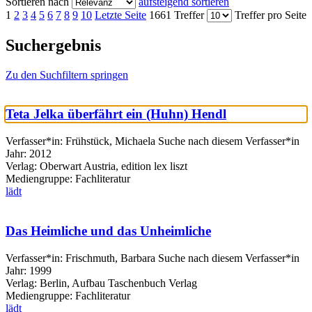
Sortieren nach
aufsteigend sortieren
1
2
3
4
5
6
7
8
9
10
Letzte Seite
1661 Treffer
Treffer pro Seite
Suchergebnis
Zu den Suchfiltern springen
Teta Jelka überfährt ein (Huhn) Hendl
Verfasser*in:
Frühstück, Michaela
Suche nach diesem Verfasser*in
Jahr:
2012
Verlag:
Oberwart Austria, edition lex liszt
Mediengruppe:
Fachliteratur
lädt
Das Heimliche und das Unheimliche
Verfasser*in:
Frischmuth, Barbara
Suche nach diesem Verfasser*in
Jahr:
1999
Verlag:
Berlin, Aufbau Taschenbuch Verlag
Mediengruppe:
Fachliteratur
lädt