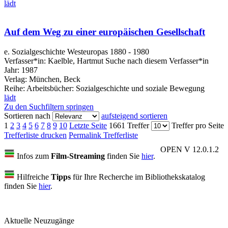
lädt
Auf dem Weg zu einer europäischen Gesellschaft
e. Sozialgeschichte Westeuropas 1880 - 1980
Verfasser*in:
Kaelble, Hartmut
Suche nach diesem Verfasser*in
Jahr:
1987
Verlag:
München, Beck
Reihe:
Arbeitsbücher: Sozialgeschichte und soziale Bewegung
lädt
Zu den Suchfiltern springen
Sortieren nach
aufsteigend sortieren
1
2
3
4
5
6
7
8
9
10
Letzte Seite
1661 Treffer
Treffer pro Seite
Trefferliste drucken
Permalink Trefferliste
OPEN V 12.0.1.2
Infos zum
Film-Streaming
finden Sie
hier
.
Hilfreiche
Tipps
für Ihre Recherche im Bibliothekskatalog
finden Sie
hier
.
Aktuelle Neuzugänge