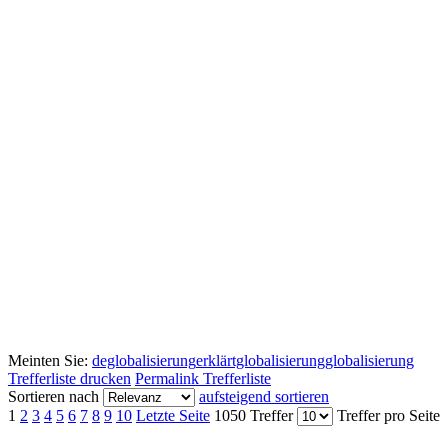
Meinten Sie:
deglobalisierung
erklärtglobalisierung
globalisierung
Trefferliste drucken
Permalink Trefferliste
Sortieren nach
aufsteigend sortieren
1
2
3
4
5
6
7
8
9
10
Letzte Seite
1050 Treffer
Treffer pro Seite