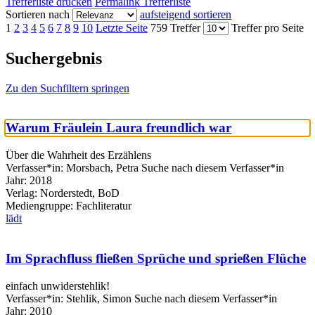
Trefferliste drucken
Permalink Trefferliste
Sortieren nach
aufsteigend sortieren
1
2
3
4
5
6
7
8
9
10
Letzte Seite
759 Treffer
Treffer pro Seite
Suchergebnis
Zu den Suchfiltern springen
Warum Fräulein Laura freundlich war
Über die Wahrheit des Erzählens
Verfasser*in:
Morsbach, Petra
Suche nach diesem Verfasser*in
Jahr:
2018
Verlag:
Norderstedt, BoD
Mediengruppe:
Fachliteratur
lädt
Im Sprachfluss fließen Sprüche und sprießen Flüche
einfach unwiderstehlik!
Verfasser*in:
Stehlik, Simon
Suche nach diesem Verfasser*in
Jahr:
2010