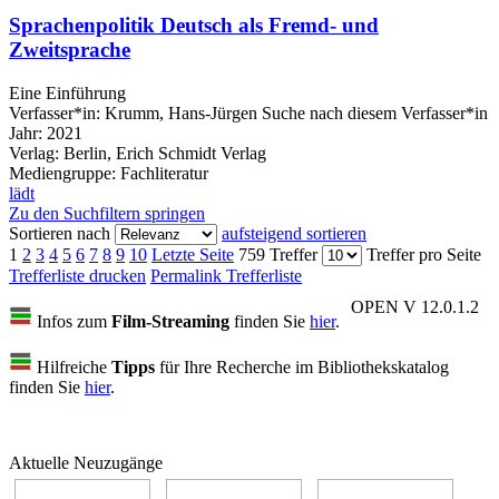
Sprachenpolitik Deutsch als Fremd- und
Zweitsprache
Eine Einführung
Verfasser*in:
Krumm, Hans-Jürgen
Suche nach diesem Verfasser*in
Jahr:
2021
Verlag:
Berlin, Erich Schmidt Verlag
Mediengruppe:
Fachliteratur
lädt
Zu den Suchfiltern springen
Sortieren nach
aufsteigend sortieren
1
2
3
4
5
6
7
8
9
10
Letzte Seite
759 Treffer
Treffer pro Seite
Trefferliste drucken
Permalink Trefferliste
OPEN V 12.0.1.2
Infos zum
Film-Streaming
finden Sie
hier
.
Hilfreiche
Tipps
für Ihre Recherche im Bibliothekskatalog
finden Sie
hier
.
Aktuelle Neuzugänge