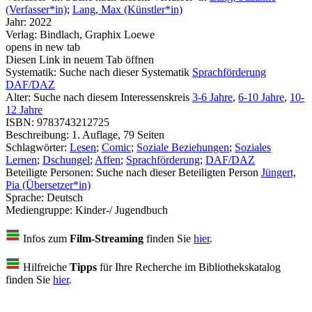
(Verfasser*in)
;
Lang, Max (Künstler*in)
Jahr:
2022
Verlag:
Bindlach, Graphix Loewe
opens in new tab
Diesen Link in neuem Tab öffnen
Systematik:
Suche nach dieser Systematik
Sprachförderung
DAF/DAZ
Alter:
Suche nach diesem Interessenskreis
3-6 Jahre
,
6-10 Jahre
,
10-
12 Jahre
ISBN:
9783743212725
Beschreibung:
1. Auflage, 79 Seiten
Schlagwörter:
Lesen
;
Comic
;
Soziale Beziehungen
;
Soziales
Lernen
;
Dschungel
;
Affen
;
Sprachförderung
;
DAF/DAZ
Beteiligte Personen:
Suche nach dieser Beteiligten Person
Jüngert,
Pia (Übersetzer*in)
Sprache:
Deutsch
Mediengruppe:
Kinder-/ Jugendbuch
Infos zum
Film-Streaming
finden Sie
hier
.
Hilfreiche
Tipps
für Ihre Recherche im Bibliothekskatalog
finden Sie
hier
.