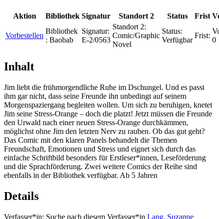
Aktion
Bibliothek
Signatur
Standort 2
Status
Frist
V
Standort 2:
Bibliothek
Signatur:
Status:
Vo
Vorbestellen
Comic/Graphic
Frist:
:
Baobab
E-2/0563
Verfügbar
0
Novel
Inhalt
Jim liebt die frühmorgendliche Ruhe im Dschungel. Und es passt
ihm gar nicht, dass seine Freunde ihn unbedingt auf seinem
Morgenspaziergang begleiten wollen. Um sich zu beruhigen, knetet
Jim seine Stress-Orange – doch die platzt! Jetzt müssen die Freunde
den Urwald nach einer neuen Stress-Orange durchkämmen,
möglichst ohne Jim den letzten Nerv zu rauben. Ob das gut geht?
Das Comic mit den klaren Panels behandelt die Themen
Freundschaft, Emotionen und Stress und eignet sich durch das
einfache Schriftbild besonders für Erstleser*innen, Leseförderung
und die Sprachförderung. Zwei weitere Comics der Reihe sind
ebenfalls in der Bibliothek verfügbar. Ab 5 Jahren
Details
Verfasser*in:
Suche nach diesem Verfasser*in
Lang, Suzanne