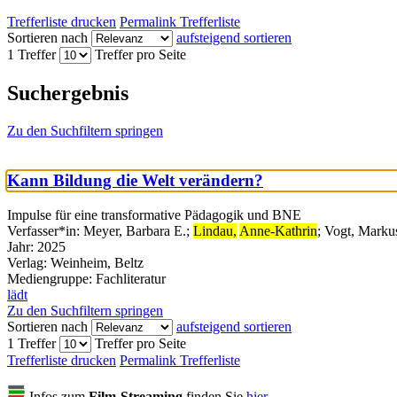
Trefferliste drucken
Permalink Trefferliste
Sortieren nach
aufsteigend sortieren
1 Treffer
Treffer pro Seite
Suchergebnis
Zu den Suchfiltern springen
Kann Bildung die Welt verändern?
Impulse für eine transformative Pädagogik und BNE
Verfasser*in:
Meyer, Barbara E.
;
Lindau,
Anne-Kathrin
;
Vogt, Marku
Jahr:
2025
Verlag:
Weinheim, Beltz
Mediengruppe:
Fachliteratur
lädt
Zu den Suchfiltern springen
Sortieren nach
aufsteigend sortieren
1 Treffer
Treffer pro Seite
Trefferliste drucken
Permalink Trefferliste
Infos zum
Film-Streaming
finden Sie
hier
.