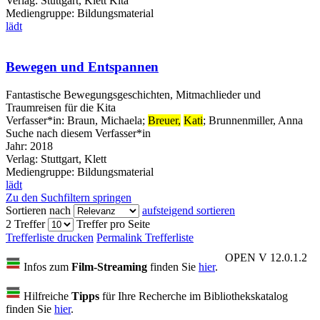
Verlag:
Stuttgart, Klett Kita
Mediengruppe:
Bildungsmaterial
lädt
Bewegen und Entspannen
Fantastische Bewegungsgeschichten, Mitmachlieder und
Traumreisen für die Kita
Verfasser*in:
Braun, Michaela
;
Breuer,
Kati
;
Brunnenmiller, Anna
Suche nach diesem Verfasser*in
Jahr:
2018
Verlag:
Stuttgart, Klett
Mediengruppe:
Bildungsmaterial
lädt
Zu den Suchfiltern springen
Sortieren nach
aufsteigend sortieren
2 Treffer
Treffer pro Seite
Trefferliste drucken
Permalink Trefferliste
OPEN V 12.0.1.2
Infos zum
Film-Streaming
finden Sie
hier
.
Hilfreiche
Tipps
für Ihre Recherche im Bibliothekskatalog
finden Sie
hier
.