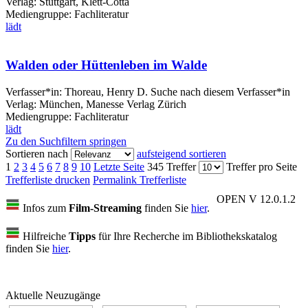
Verlag:
Stuttgart, Klett-Cotta
Mediengruppe:
Fachliteratur
lädt
Walden oder Hüttenleben im Walde
Verfasser*in:
Thoreau, Henry D.
Suche nach diesem Verfasser*in
Verlag:
München, Manesse Verlag Zürich
Mediengruppe:
Fachliteratur
lädt
Zu den Suchfiltern springen
Sortieren nach
aufsteigend sortieren
1
2
3
4
5
6
7
8
9
10
Letzte Seite
345 Treffer
Treffer pro Seite
Trefferliste drucken
Permalink Trefferliste
OPEN V 12.0.1.2
Infos zum
Film-Streaming
finden Sie
hier
.
Hilfreiche
Tipps
für Ihre Recherche im Bibliothekskatalog
finden Sie
hier
.
Aktuelle Neuzugänge