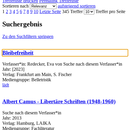
Trefferliste drucken
Permalink Trefferliste
Sortieren nach
aufsteigend sortieren
1
2
3
4
5
6
7
8
9
10
Letzte Seite
345 Treffer
Treffer pro Seite
Suchergebnis
Zu den Suchfiltern springen
Bleibefreiheit
Verfasser*in:
Redecker, Eva von
Suche nach diesem Verfasser*in
Jahr:
[2023]
Verlag:
Frankfurt am Main, S. Fischer
Mediengruppe:
Belletristik
lädt
Albert Camus - Libertäre Schriften (1948-1960)
Suche nach diesem Verfasser*in
Jahr:
2013
Verlag:
Hamburg, LAIKA
Mediengruppe:
Fachliteratur