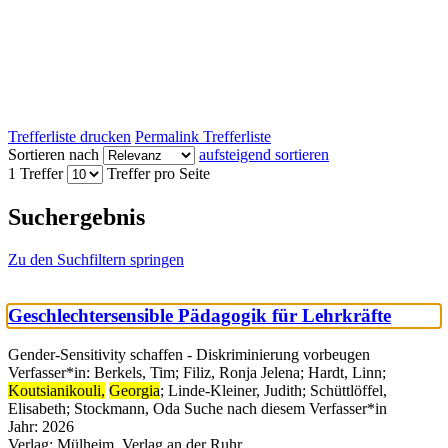
Trefferliste drucken
Permalink Trefferliste
Sortieren nach
aufsteigend sortieren
1 Treffer
Treffer pro Seite
Suchergebnis
Zu den Suchfiltern springen
Geschlechtersensible Pädagogik für Lehrkräfte
Gender-Sensitivity schaffen - Diskriminierung vorbeugen
Verfasser*in:
Berkels, Tim
;
Filiz, Ronja Jelena
;
Hardt, Linn
;
Koutsianikouli,
Georgia
;
Linde-Kleiner, Judith
;
Schüttlöffel,
Elisabeth
;
Stockmann, Oda
Suche nach diesem Verfasser*in
Jahr:
2026
Verlag:
Mülheim, Verlag an der Ruhr