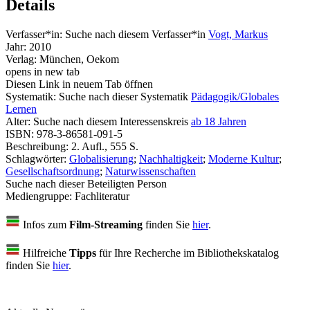
Details
Verfasser*in:
Suche nach diesem Verfasser*in
Vogt, Markus
Jahr:
2010
Verlag:
München, Oekom
opens in new tab
Diesen Link in neuem Tab öffnen
Systematik:
Suche nach dieser Systematik
Pädagogik/Globales
Lernen
Alter:
Suche nach diesem Interessenskreis
ab 18 Jahren
ISBN:
978-3-86581-091-5
Beschreibung:
2. Aufl., 555 S.
Schlagwörter:
Globalisierung
;
Nachhaltigkeit
;
Moderne Kultur
;
Gesellschaftsordnung
;
Naturwissenschaften
Suche nach dieser Beteiligten Person
Mediengruppe:
Fachliteratur
Infos zum
Film-Streaming
finden Sie
hier
.
Hilfreiche
Tipps
für Ihre Recherche im Bibliothekskatalog
finden Sie
hier
.