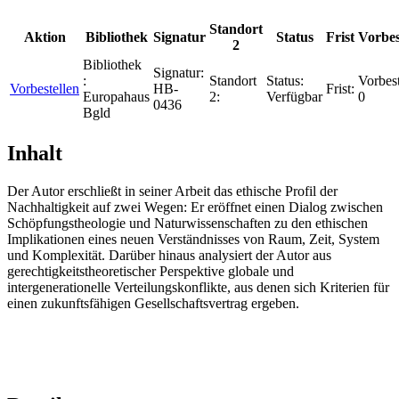
Standort
Aktion
Bibliothek
Signatur
Status
Frist
Vorbes
2
Bibliothek
Signatur:
:
Standort
Status:
Vorbes
Vorbestellen
HB-
Frist:
Europahaus
2:
Verfügbar
0
0436
Bgld
Inhalt
Der Autor erschließt in seiner Arbeit das ethische Profil der
Nachhaltigkeit auf zwei Wegen: Er eröffnet einen Dialog zwischen
Schöpfungstheologie und Naturwissenschaften zu den ethischen
Implikationen eines neuen Verständnisses von Raum, Zeit, System
und Komplexität. Darüber hinaus analysiert der Autor aus
gerechtigkeitstheoretischer Perspektive globale und
intergenerationelle Verteilungskonflikte, aus denen sich Kriterien für
einen zukunftsfähigen Gesellschaftsvertrag ergeben.