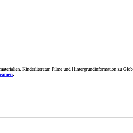
erialien, Kinderliteratur, Filme und Hintergrundinformation zu Global
reamen
.