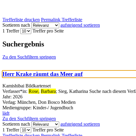
Trefferliste drucken
Permalink Trefferliste
Sortieren nach
aufsteigend sortieren
1 Treffer
Treffer pro Seite
Suchergebnis
Zu den Suchfiltern springen
Herr Krake räumt das Meer auf
Kamishibai Bildkartenset
Verfasser*in:
Rose,
Barbara
;
Sieg, Katharina
Suche nach diesem Verf
Jahr:
2026
Verlag:
München, Don Bosco Medien
Mediengruppe:
Kinder-/ Jugendbuch
lädt
Zu den Suchfiltern springen
Sortieren nach
aufsteigend sortieren
1 Treffer
Treffer pro Seite
Trefferliste drucken
Permalink Trefferliste