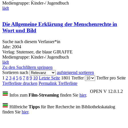
Mediengruppe:
Kinder-/ Jugendbuch
lädt
Die Allgemeine Erklärung der Menschenrechte in
Wort und Bild
Suche nach diesem Verfasser*in
Jahr:
2004
Verlag:
Stutensee, die blaue GIRAFFE
Mediengruppe:
Kinder-/ Jugendbuch
lädt
Zu den Suchfiltern springen
Sortieren nach
aufsteigend sortieren
1
2
3
4
5
6
7
8
9
10
Letzte Seite
1801 Treffer
Treffer pro Seite
Trefferliste drucken
Permalink Trefferliste
OPEN V 12.0.1.2
Infos zum
Film-Streaming
finden Sie
hier
.
Hilfreiche
Tipps
für Ihre Recherche im Bibliothekskatalog
finden Sie
hier
.