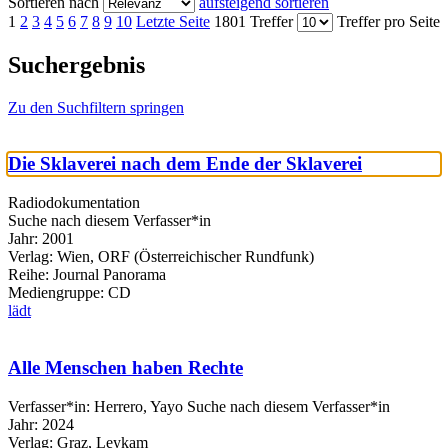
Sortieren nach
aufsteigend sortieren
1
2
3
4
5
6
7
8
9
10
Letzte Seite
1801 Treffer
Treffer pro Seite
Suchergebnis
Zu den Suchfiltern springen
Die Sklaverei nach dem Ende der Sklaverei
Radiodokumentation
Suche nach diesem Verfasser*in
Jahr:
2001
Verlag:
Wien, ORF (Österreichischer Rundfunk)
Reihe:
Journal Panorama
Mediengruppe:
CD
lädt
Alle Menschen haben Rechte
Verfasser*in:
Herrero, Yayo
Suche nach diesem Verfasser*in
Jahr:
2024
Verlag:
Graz, Leykam