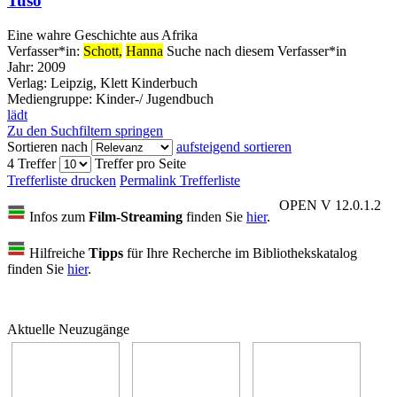
Tuso
Eine wahre Geschichte aus Afrika
Verfasser*in:
Schott,
Hanna
Suche nach diesem Verfasser*in
Jahr:
2009
Verlag:
Leipzig, Klett Kinderbuch
Mediengruppe:
Kinder-/ Jugendbuch
lädt
Zu den Suchfiltern springen
Sortieren nach
aufsteigend sortieren
4 Treffer
Treffer pro Seite
Trefferliste drucken
Permalink Trefferliste
OPEN V 12.0.1.2
Infos zum
Film-Streaming
finden Sie
hier
.
Hilfreiche
Tipps
für Ihre Recherche im Bibliothekskatalog
finden Sie
hier
.
Aktuelle Neuzugänge