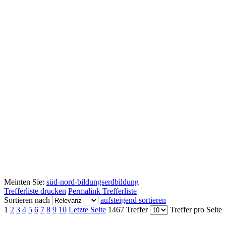
Meinten Sie:
süd-nord-bildungs
erdbildung
Trefferliste drucken
Permalink Trefferliste
Sortieren nach
aufsteigend sortieren
1
2
3
4
5
6
7
8
9
10
Letzte Seite
1467 Treffer
Treffer pro Seite