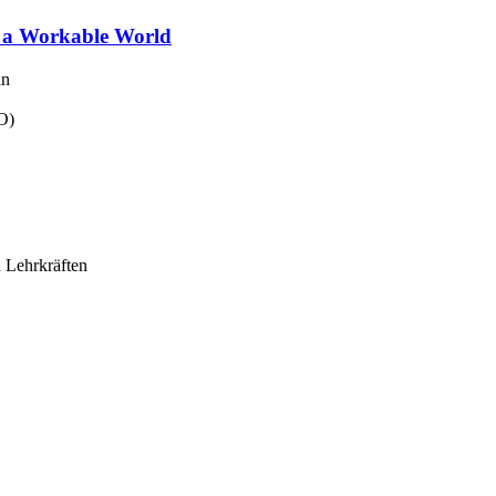
r a Workable World
in
O)
n Lehrkräften