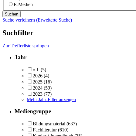
E-Medien
Suche verfeinern (Erweiterte Suche)
Suchfilter
Zur Trefferliste springen
Jahr
o.J.
(5)
2026
(4)
2025
(16)
2024
(59)
2023
(77)
Mehr Jahr-Filter anzeigen
Mediengruppe
Bildungsmaterial
(637)
Fachliteratur
(610)
Kinder-/ Jugendbuch
(75)