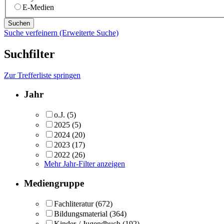
E-Medien
Suche verfeinern (Erweiterte Suche)
Suchfilter
Zur Trefferliste springen
Jahr
o.J.
(5)
2025
(5)
2024
(20)
2023
(17)
2022
(26)
Mehr Jahr-Filter anzeigen
Mediengruppe
Fachliteratur
(672)
Bildungsmaterial
(364)
Kinder-/ Jugendbuch
(192)