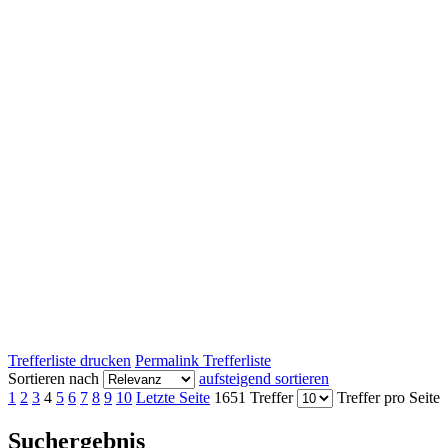
Trefferliste drucken
Permalink Trefferliste
Sortieren nach
aufsteigend sortieren
1
2
3
4
5
6
7
8
9
10
Letzte Seite
1651 Treffer
Treffer pro Seite
Suchergebnis