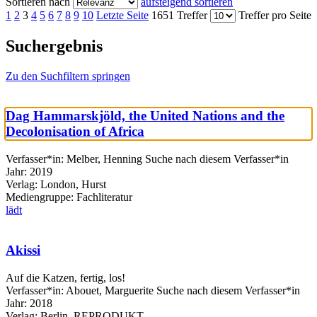
Sortieren nach
aufsteigend sortieren
1
2
3
4
5
6
7
8
9
10
Letzte Seite
1651 Treffer
Treffer pro Seite
Suchergebnis
Zu den Suchfiltern springen
Dag Hammarskjöld, the United Nations and the
Decolonisation of Africa
Verfasser*in:
Melber, Henning
Suche nach diesem Verfasser*in
Jahr:
2019
Verlag:
London, Hurst
Mediengruppe:
Fachliteratur
lädt
Akissi
Auf die Katzen, fertig, los!
Verfasser*in:
Abouet, Marguerite
Suche nach diesem Verfasser*in
Jahr:
2018
Verlag:
Berlin, REPRODUKT