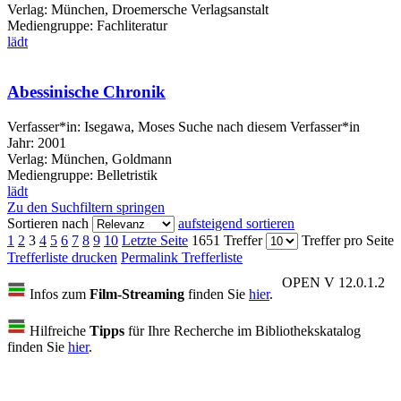
Verlag:
München, Droemersche Verlagsanstalt
Mediengruppe:
Fachliteratur
lädt
Abessinische Chronik
Verfasser*in:
Isegawa, Moses
Suche nach diesem Verfasser*in
Jahr:
2001
Verlag:
München, Goldmann
Mediengruppe:
Belletristik
lädt
Zu den Suchfiltern springen
Sortieren nach
aufsteigend sortieren
1
2
3
4
5
6
7
8
9
10
Letzte Seite
1651 Treffer
Treffer pro Seite
Trefferliste drucken
Permalink Trefferliste
OPEN V 12.0.1.2
Infos zum
Film-Streaming
finden Sie
hier
.
Hilfreiche
Tipps
für Ihre Recherche im Bibliothekskatalog
finden Sie
hier
.