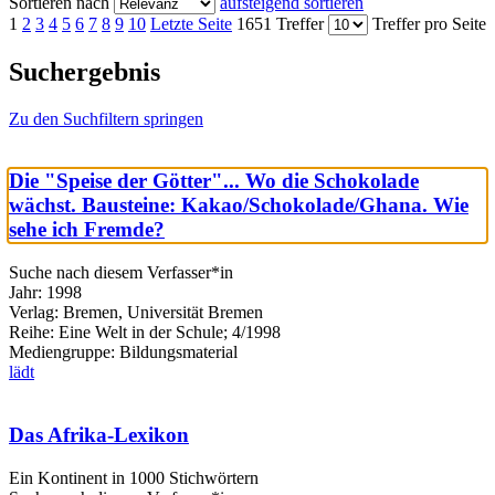
Sortieren nach
aufsteigend sortieren
1
2
3
4
5
6
7
8
9
10
Letzte Seite
1651 Treffer
Treffer pro Seite
Suchergebnis
Zu den Suchfiltern springen
Die "Speise der Götter"... Wo die Schokolade
wächst. Bausteine: Kakao/Schokolade/Ghana. Wie
sehe ich Fremde?
Suche nach diesem Verfasser*in
Jahr:
1998
Verlag:
Bremen, Universität Bremen
Reihe:
Eine Welt in der Schule; 4/1998
Mediengruppe:
Bildungsmaterial
lädt
Das Afrika-Lexikon
Ein Kontinent in 1000 Stichwörtern