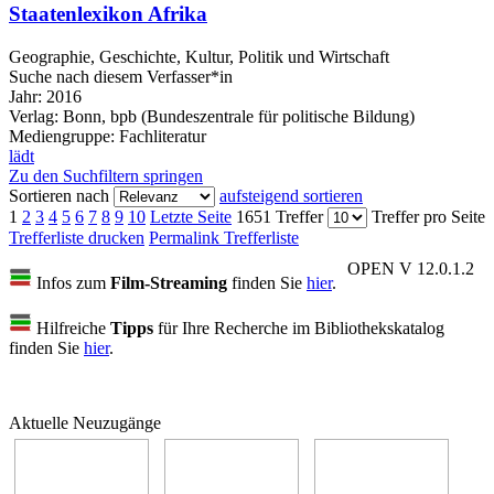
Staatenlexikon Afrika
Geographie, Geschichte, Kultur, Politik und Wirtschaft
Suche nach diesem Verfasser*in
Jahr:
2016
Verlag:
Bonn, bpb (Bundeszentrale für politische Bildung)
Mediengruppe:
Fachliteratur
lädt
Zu den Suchfiltern springen
Sortieren nach
aufsteigend sortieren
1
2
3
4
5
6
7
8
9
10
Letzte Seite
1651 Treffer
Treffer pro Seite
Trefferliste drucken
Permalink Trefferliste
OPEN V 12.0.1.2
Infos zum
Film-Streaming
finden Sie
hier
.
Hilfreiche
Tipps
für Ihre Recherche im Bibliothekskatalog
finden Sie
hier
.
Aktuelle Neuzugänge