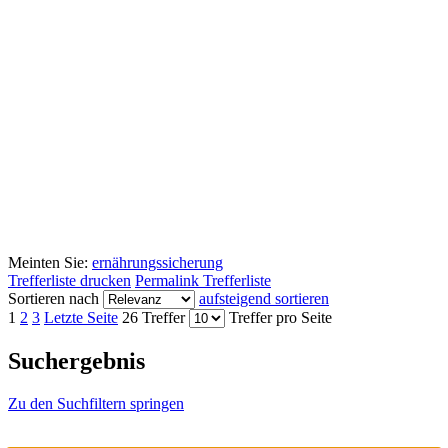
Meinten Sie:
ernährungssicherung
Trefferliste drucken
Permalink Trefferliste
Sortieren nach
aufsteigend sortieren
1
2
3
Letzte Seite
26 Treffer
Treffer pro Seite
Suchergebnis
Zu den Suchfiltern springen