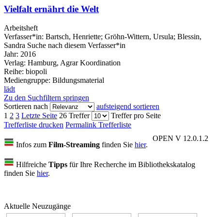
Vielfalt ernährt die Welt
Arbeitsheft
Verfasser*in:
Bartsch, Henriette
;
Gröhn-Wittern, Ursula
;
Blessin,
Sandra
Suche nach diesem Verfasser*in
Jahr:
2016
Verlag:
Hamburg, Agrar Koordination
Reihe:
biopoli
Mediengruppe:
Bildungsmaterial
lädt
Zu den Suchfiltern springen
Sortieren nach
aufsteigend sortieren
1
2
3
Letzte Seite
26 Treffer
Treffer pro Seite
Trefferliste drucken
Permalink Trefferliste
OPEN V 12.0.1.2
Infos zum
Film-Streaming
finden Sie
hier
.
Hilfreiche
Tipps
für Ihre Recherche im Bibliothekskatalog
finden Sie
hier
.
Aktuelle Neuzugänge