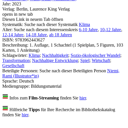
Jahr:
2023
Verlag:
Berlin, Laurence King Verlag
opens in new tab
Diesen Link in neuem Tab öffnen
Systematik:
Suche nach dieser Systematik
Klima
Alter:
Suche nach diesem Interessenskreis
6-10 Jahre
,
10-12 Jahre
,
12-14 Jahre
,
14-18 Jahre
,
ab 18 Jahren
ISBN:
9783962443627
Beschreibung:
1. Auflage, 1 Schachtel (1 Spielplan, 5 Figuren, 103
Karten, 1 Anleitung)
Schlagwörter:
Klima
;
Nachhaltigkeit
;
Sozio-ökologischer Wandel
;
Transformation
;
Nachhaltige Entwicklung
;
Spiel
;
Wirtschaft
;
Gesellschaft
Beteiligte Personen:
Suche nach dieser Beteiligten Person
Niemi,
Rami (Illustrator*in)
Sprache:
Deutsch
Mediengruppe:
Bildungsmaterial
Infos zum
Film-Streaming
finden Sie
hier
.
Hilfreiche
Tipps
für Ihre Recherche im Bibliothekskatalog
finden Sie
hier
.