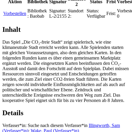
Aktion
Bibliothek
Signatur
Status
Frist
Vorbes
2
Bibliothek
Signatur:
Standort
Status:
Vorbest
Vorbestellen
Frist:
:
Baobab
L-2/2155
2:
Verfügbar
0
Inhalt
Das Spiel „Die CO₂-freie Stadt“ zeigt spielerisch, wie eine
klimaneutrale Stadt erreicht werden kann. Alle Spielenden starten
mit gleichen Voraussetzungen, also dem gleichen Karten. In den
folgenden Runden kann es über einen gemeinsamen Marktplatz
ergänzt werden. Die eingesetzten Karten beeinflussen den CO₂-
Ausstoß und damit den Fortschritt auf dem Spielplan. Dabei müssen
Ressourcen sinnvoll eingesetzt und Entscheidungen getroffen
werden, die zum Ziel einer CO2-freien Stadt führen. Die Karten
zeigen sowohl individuelle Einflussmöglichkeiten auf als auch auf
politischer und wirtschaftlicher Ebene. Zeitdruck und
unterschiedliche Ereignisse erschweren den Weg zum Ziel. Das
kooperative Spiel eignet sich für bis zu vier Personen ab 8 Jahren.
Details
Verfasser*in:
Suche nach diesem Verfasser*in
Illingworth, Sam
(Verfasser*in)
;
Wake, Paul (Verfasser*in)