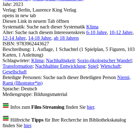
Jahr:
2023
Verlag:
Berlin, Laurence King Verlag
opens in new tab
Diesen Link in neuem Tab öffnen
Systematik:
Suche nach dieser Systematik
Klima
Alter:
Suche nach diesem Interessenskreis
6-10 Jahre
,
10-12 Jahre
,
12-14 Jahre
,
14-18 Jahre
,
ab 18 Jahren
ISBN:
9783962443627
Beschreibung:
1. Auflage, 1 Schachtel (1 Spielplan, 5 Figuren, 103
Karten, 1 Anleitung)
Schlagwörter:
Klima
;
Nachhaltigkeit
;
Sozio-ökologischer Wandel
;
Transformation
;
Nachhaltige Entwicklung
;
Spiel
;
Wirtschaft
;
Gesellschaft
Beteiligte Personen:
Suche nach dieser Beteiligten Person
Niemi,
Rami (Illustrator*in)
Sprache:
Deutsch
Mediengruppe:
Bildungsmaterial
Infos zum
Film-Streaming
finden Sie
hier
.
Hilfreiche
Tipps
für Ihre Recherche im Bibliothekskatalog
finden Sie
hier
.