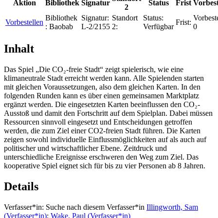
Aktion
Bibliothek
Signatur
Status
Frist
Vorbes
2
Bibliothek
Signatur:
Standort
Status:
Vorbest
Vorbestellen
Frist:
:
Baobab
L-2/2155
2:
Verfügbar
0
Inhalt
Das Spiel „Die CO₂-freie Stadt“ zeigt spielerisch, wie eine
klimaneutrale Stadt erreicht werden kann. Alle Spielenden starten
mit gleichen Voraussetzungen, also dem gleichen Karten. In den
folgenden Runden kann es über einen gemeinsamen Marktplatz
ergänzt werden. Die eingesetzten Karten beeinflussen den CO₂-
Ausstoß und damit den Fortschritt auf dem Spielplan. Dabei müssen
Ressourcen sinnvoll eingesetzt und Entscheidungen getroffen
werden, die zum Ziel einer CO2-freien Stadt führen. Die Karten
zeigen sowohl individuelle Einflussmöglichkeiten auf als auch auf
politischer und wirtschaftlicher Ebene. Zeitdruck und
unterschiedliche Ereignisse erschweren den Weg zum Ziel. Das
kooperative Spiel eignet sich für bis zu vier Personen ab 8 Jahren.
Details
Verfasser*in:
Suche nach diesem Verfasser*in
Illingworth, Sam
(Verfasser*in)
;
Wake, Paul (Verfasser*in)