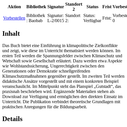
Standort
Aktion
Bibliothek
Signatur
Status
Frist
Vorbes
2
Bibliothek
Signatur:
Standort
Status:
Vorbest
Vorbestellen
Frist:
:
Baobab
L-2/0015
2:
Verfügbar
0
Inhalt
Das Buch bietet eine Einführung in klimapolitische Zielkonflikte
und zeigt, wie diese im Unterricht thematisiert werden können. Im
ersten Teil werden die Spannungsfelder zwischen Klimaschutz und
Wirtschaft sowie Gesellschaft erläutert. Dazu werden etwa Aspekte
wie Wohlstandssicherung, Ungerechtigkeit zwischen den
Generationen oder Demokratie schnellgreifenden
Klimaschutzmaßnahmen gegenüber gestellt. Im zweiten Teil werden
didaktische Ansätze vorgestellt und mit einem konkreten Beispiel
veranschaulicht. Im Mittelpunkt steht das Planspiel „Gutstadt“, das
praxisnah beschrieben wird. Ergänzende Materialien stehen als
Download zur Verfügung und ermöglichen den direkten Einsatz im
Unterricht. Die Publikation verbindet theoretische Grundlagen mit
praktischen Anregungen für die Bildungsarbeit.
Details