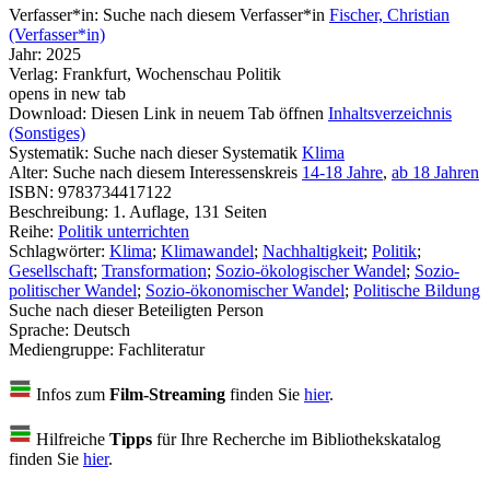
Verfasser*in:
Suche nach diesem Verfasser*in
Fischer, Christian
(Verfasser*in)
Jahr:
2025
Verlag:
Frankfurt, Wochenschau Politik
opens in new tab
Download:
Diesen Link in neuem Tab öffnen
Inhaltsverzeichnis
(Sonstiges)
Systematik:
Suche nach dieser Systematik
Klima
Alter:
Suche nach diesem Interessenskreis
14-18 Jahre
,
ab 18 Jahren
ISBN:
9783734417122
Beschreibung:
1. Auflage, 131 Seiten
Reihe:
Politik unterrichten
Schlagwörter:
Klima
;
Klimawandel
;
Nachhaltigkeit
;
Politik
;
Gesellschaft
;
Transformation
;
Sozio-ökologischer Wandel
;
Sozio-
politischer Wandel
;
Sozio-ökonomischer Wandel
;
Politische Bildung
Suche nach dieser Beteiligten Person
Sprache:
Deutsch
Mediengruppe:
Fachliteratur
Infos zum
Film-Streaming
finden Sie
hier
.
Hilfreiche
Tipps
für Ihre Recherche im Bibliothekskatalog
finden Sie
hier
.