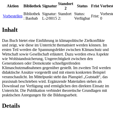
Standort
Aktion
Bibliothek
Signatur
Status
Frist
Vorbes
2
Bibliothek
Signatur:
Standort
Status:
Vorbest
Vorbestellen
Frist:
:
Baobab
L-2/0015
2:
Verfügbar
0
Inhalt
Das Buch bietet eine Einführung in klimapolitische Zielkonflikte
und zeigt, wie diese im Unterricht thematisiert werden können. Im
ersten Teil werden die Spannungsfelder zwischen Klimaschutz und
Wirtschaft sowie Gesellschaft erläutert. Dazu werden etwa Aspekte
wie Wohlstandssicherung, Ungerechtigkeit zwischen den
Generationen oder Demokratie schnellgreifenden
Klimaschutzmaßnahmen gegenüber gestellt. Im zweiten Teil werden
didaktische Ansätze vorgestellt und mit einem konkreten Beispiel
veranschaulicht. Im Mittelpunkt steht das Planspiel „Gutstadt“, das
praxisnah beschrieben wird. Ergänzende Materialien stehen als
Download zur Verfügung und ermöglichen den direkten Einsatz im
Unterricht. Die Publikation verbindet theoretische Grundlagen mit
praktischen Anregungen für die Bildungsarbeit.
Details