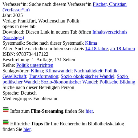
Verfasser*in:
Suche nach diesem Verfasser*in
Fischer, Christian
(Verfasser*in)
Jahr:
2025
Verlag:
Frankfurt, Wochenschau Politik
opens in new tab
Download:
Diesen Link in neuem Tab öffnen
Inhaltsverzeichnis
(Sonstiges)
Systematik:
Suche nach dieser Systematik
Klima
Alter:
Suche nach diesem Interessenskreis
14-18 Jahre
,
ab 18 Jahren
ISBN:
9783734417122
Beschreibung:
1. Auflage, 131 Seiten
Reihe:
Politik unterrichten
Schlagwörter:
Klima
;
Klimawandel
;
Nachhaltigkeit
;
Politik
;
Gesellschaft
;
Transformation
;
Sozio-ökologischer Wandel
;
Sozio-
politischer Wandel
;
Sozio-ökonomischer Wandel
;
Politische Bildung
Suche nach dieser Beteiligten Person
Sprache:
Deutsch
Mediengruppe:
Fachliteratur
Infos zum
Film-Streaming
finden Sie
hier
.
Hilfreiche
Tipps
für Ihre Recherche im Bibliothekskatalog
finden Sie
hier
.