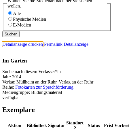
Wählen Sie die Medienart nach der Sie suchen
wollen.
Alle
Physische Medien
E-Medien
Detailanzeige drucken
Permalink Detailanzeige
Im Garten
Suche nach diesem Verfasser*in
Jahr:
2014
Verlag:
Müllheim an der Ruhr, Verlag an der Ruhr
Reihe:
Fotokarten zur Sprachförderung
Mediengruppe:
Bildungsmaterial
verfügbar
Exemplare
Standort
Aktion
Bibliothek
Signatur
Status
Frist
Vorbes
2