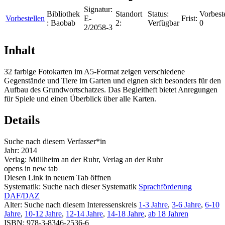
Signatur:
Bibliothek
Standort
Status:
Vorbest
Vorbestellen
E-
Frist:
:
Baobab
2:
Verfügbar
0
2/2058-3
Inhalt
32 farbige Fotokarten im A5-Format zeigen verschiedene
Gegenstände und Tiere im Garten und eignen sich besonders für den
Aufbau des Grundwortschatzes. Das Begleitheft bietet Anregungen
für Spiele und einen Überblick über alle Karten.
Details
Suche nach diesem Verfasser*in
Jahr:
2014
Verlag:
Müllheim an der Ruhr, Verlag an der Ruhr
opens in new tab
Diesen Link in neuem Tab öffnen
Systematik:
Suche nach dieser Systematik
Sprachförderung
DAF/DAZ
Alter:
Suche nach diesem Interessenskreis
1-3 Jahre
,
3-6 Jahre
,
6-10
Jahre
,
10-12 Jahre
,
12-14 Jahre
,
14-18 Jahre
,
ab 18 Jahren
ISBN:
978-3-8346-2536-6