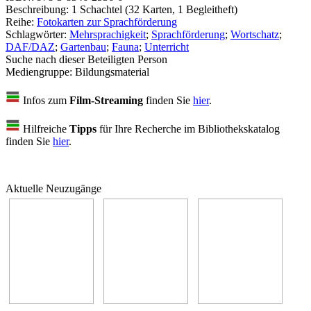
Beschreibung:
1 Schachtel (32 Karten, 1 Begleitheft)
Reihe:
Fotokarten zur Sprachförderung
Schlagwörter:
Mehrsprachigkeit
;
Sprachförderung
;
Wortschatz
;
DAF/DAZ
;
Gartenbau
;
Fauna
;
Unterricht
Suche nach dieser Beteiligten Person
Mediengruppe:
Bildungsmaterial
Infos zum
Film-Streaming
finden Sie
hier
.
Hilfreiche
Tipps
für Ihre Recherche im Bibliothekskatalog
finden Sie
hier
.
Aktuelle Neuzugänge