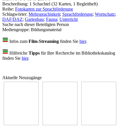
Beschreibung:
1 Schachtel (32 Karten, 1 Begleitheft)
Reihe:
Fotokarten zur Sprachförderung
Schlagwörter:
Mehrsprachigkeit
;
Sprachförderung
;
Wortschatz
;
DAF/DAZ
;
Gartenbau
;
Fauna
;
Unterricht
Suche nach dieser Beteiligten Person
Mediengruppe:
Bildungsmaterial
Infos zum
Film-Streaming
finden Sie
hier
.
Hilfreiche
Tipps
für Ihre Recherche im Bibliothekskatalog
finden Sie
hier
.
Aktuelle Neuzugänge