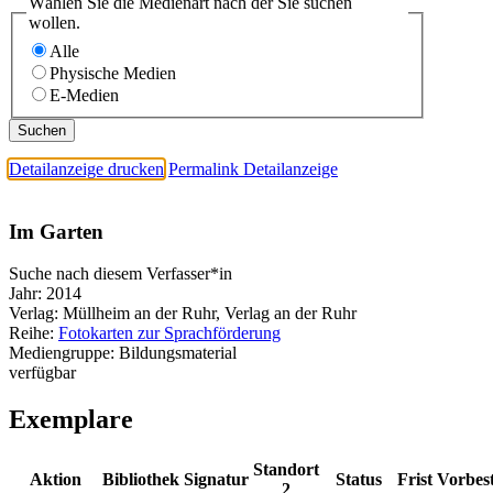
Wählen Sie die Medienart nach der Sie suchen
wollen.
Alle
Physische Medien
E-Medien
Detailanzeige drucken
Permalink Detailanzeige
Im Garten
Suche nach diesem Verfasser*in
Jahr:
2014
Verlag:
Müllheim an der Ruhr, Verlag an der Ruhr
Reihe:
Fotokarten zur Sprachförderung
Mediengruppe:
Bildungsmaterial
verfügbar
Exemplare
Standort
Aktion
Bibliothek
Signatur
Status
Frist
Vorbes
2