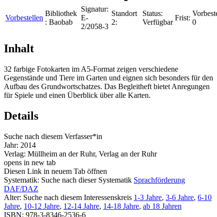
Signatur:
Bibliothek
Standort
Status:
Vorbest
Vorbestellen
E-
Frist:
:
Baobab
2:
Verfügbar
0
2/2058-3
Inhalt
32 farbige Fotokarten im A5-Format zeigen verschiedene
Gegenstände und Tiere im Garten und eignen sich besonders für den
Aufbau des Grundwortschatzes. Das Begleitheft bietet Anregungen
für Spiele und einen Überblick über alle Karten.
Details
Suche nach diesem Verfasser*in
Jahr:
2014
Verlag:
Müllheim an der Ruhr, Verlag an der Ruhr
opens in new tab
Diesen Link in neuem Tab öffnen
Systematik:
Suche nach dieser Systematik
Sprachförderung
DAF/DAZ
Alter:
Suche nach diesem Interessenskreis
1-3 Jahre
,
3-6 Jahre
,
6-10
Jahre
,
10-12 Jahre
,
12-14 Jahre
,
14-18 Jahre
,
ab 18 Jahren
ISBN:
978-3-8346-2536-6