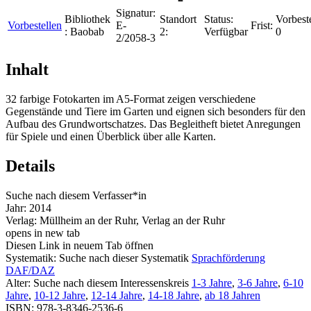
Signatur:
Bibliothek
Standort
Status:
Vorbest
Vorbestellen
E-
Frist:
:
Baobab
2:
Verfügbar
0
2/2058-3
Inhalt
32 farbige Fotokarten im A5-Format zeigen verschiedene
Gegenstände und Tiere im Garten und eignen sich besonders für den
Aufbau des Grundwortschatzes. Das Begleitheft bietet Anregungen
für Spiele und einen Überblick über alle Karten.
Details
Suche nach diesem Verfasser*in
Jahr:
2014
Verlag:
Müllheim an der Ruhr, Verlag an der Ruhr
opens in new tab
Diesen Link in neuem Tab öffnen
Systematik:
Suche nach dieser Systematik
Sprachförderung
DAF/DAZ
Alter:
Suche nach diesem Interessenskreis
1-3 Jahre
,
3-6 Jahre
,
6-10
Jahre
,
10-12 Jahre
,
12-14 Jahre
,
14-18 Jahre
,
ab 18 Jahren
ISBN:
978-3-8346-2536-6