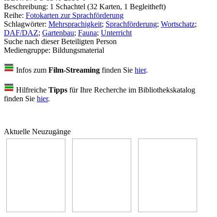
Beschreibung:
1 Schachtel (32 Karten, 1 Begleitheft)
Reihe:
Fotokarten zur Sprachförderung
Schlagwörter:
Mehrsprachigkeit
;
Sprachförderung
;
Wortschatz
;
DAF/DAZ
;
Gartenbau
;
Fauna
;
Unterricht
Suche nach dieser Beteiligten Person
Mediengruppe:
Bildungsmaterial
Infos zum
Film-Streaming
finden Sie
hier
.
Hilfreiche
Tipps
für Ihre Recherche im Bibliothekskatalog
finden Sie
hier
.
Aktuelle Neuzugänge