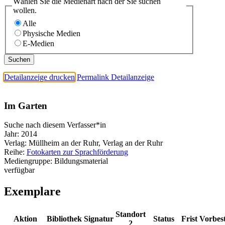
Wählen Sie die Medienart nach der Sie suchen
wollen.
Alle
Physische Medien
E-Medien
Detailanzeige drucken
Permalink Detailanzeige
Im Garten
Suche nach diesem Verfasser*in
Jahr:
2014
Verlag:
Müllheim an der Ruhr, Verlag an der Ruhr
Reihe:
Fotokarten zur Sprachförderung
Mediengruppe:
Bildungsmaterial
verfügbar
Exemplare
Standort
Aktion
Bibliothek
Signatur
Status
Frist
Vorbes
2