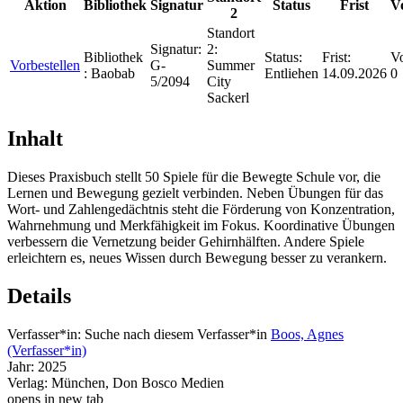
Aktion
Bibliothek
Signatur
Status
Frist
V
2
Standort
Signatur:
2:
Bibliothek
Status:
Frist:
Vo
Vorbestellen
G-
Summer
:
Baobab
Entliehen
14.09.2026
0
5/2094
City
Sackerl
Inhalt
Dieses Praxisbuch stellt 50 Spiele für die Bewegte Schule vor, die
Lernen und Bewegung gezielt verbinden. Neben Übungen für das
Wort- und Zahlengedächtnis steht die Förderung von Konzentration,
Wahrnehmung und Merkfähigkeit im Fokus. Koordinative Übungen
verbessern die Vernetzung beider Gehirnhälften. Andere Spiele
erleichtern es, neues Wissen durch Bewegung besser zu verankern.
Details
Verfasser*in:
Suche nach diesem Verfasser*in
Boos, Agnes
(Verfasser*in)
Jahr:
2025
Verlag:
München, Don Bosco Medien
opens in new tab