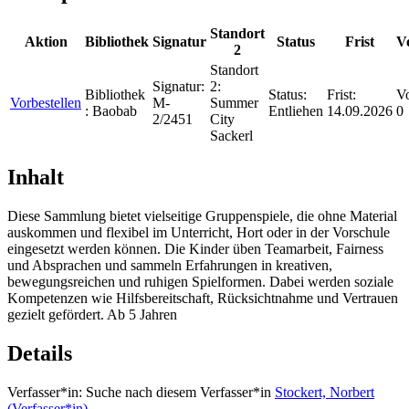
Standort
Aktion
Bibliothek
Signatur
Status
Frist
V
2
Standort
Signatur:
2:
Bibliothek
Status:
Frist:
Vo
Vorbestellen
M-
Summer
:
Baobab
Entliehen
14.09.2026
0
2/2451
City
Sackerl
Inhalt
Diese Sammlung bietet vielseitige Gruppenspiele, die ohne Material
auskommen und flexibel im Unterricht, Hort oder in der Vorschule
eingesetzt werden können. Die Kinder üben Teamarbeit, Fairness
und Absprachen und sammeln Erfahrungen in kreativen,
bewegungsreichen und ruhigen Spielformen. Dabei werden soziale
Kompetenzen wie Hilfsbereitschaft, Rücksichtnahme und Vertrauen
gezielt gefördert. Ab 5 Jahren
Details
Verfasser*in:
Suche nach diesem Verfasser*in
Stockert, Norbert
(Verfasser*in)