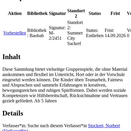
Standort
Aktion
Bibliothek
Signatur
Status
Frist
V
2
Standort
Signatur:
2:
Bibliothek
Status:
Frist:
Vo
Vorbestellen
M-
Summer
:
Baobab
Entliehen
14.09.2026
0
2/2451
City
Sackerl
Inhalt
Diese Sammlung bietet vielseitige Gruppenspiele, die ohne Material
auskommen und flexibel im Unterricht, Hort oder in der Vorschule
eingesetzt werden können. Die Kinder üben Teamarbeit, Fairness
und Absprachen und sammeln Erfahrungen in kreativen,
bewegungsreichen und ruhigen Spielformen. Dabei werden soziale
Kompetenzen wie Hilfsbereitschaft, Rücksichtnahme und Vertrauen
gezielt gefördert. Ab 5 Jahren
Details
Verfasser*in:
Suche nach diesem Verfasser*in
Stockert, Norbert
(Verfasser*in)