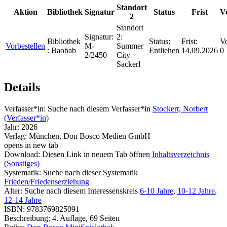
Standort
Aktion
Bibliothek
Signatur
Status
Frist
V
2
Standort
Signatur:
2:
Bibliothek
Status:
Frist:
Vo
Vorbestellen
M-
Summer
:
Baobab
Entliehen
14.09.2026
0
2/2450
City
Sackerl
Details
Verfasser*in:
Suche nach diesem Verfasser*in
Stockert, Norbert
(Verfasser*in)
Jahr:
2026
Verlag:
München, Don Bosco Medien GmbH
opens in new tab
Download:
Diesen Link in neuem Tab öffnen
Inhaltsverzeichnis
(Sonstiges)
Systematik:
Suche nach dieser Systematik
Frieden/Friedenserziehung
Alter:
Suche nach diesem Interessenskreis
6-10 Jahre
,
10-12 Jahre
,
12-14 Jahre
ISBN:
9783769825091
Beschreibung:
4. Auflage, 69 Seiten