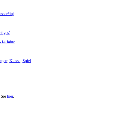
asser*in)
stiges)
-14 Jahre
ngen
;
Klasse
;
Spiel
n Sie
hier
.