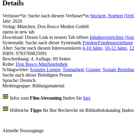
Details
Verfasser*in:
Suche nach diesem Verfasser*in
Stockert, Norbert (Verf
Jahr:
2026
Verlag:
München, Don Bosco Medien GmbH
opens in new tab
Download:
Diesen Link in neuem Tab öffnen
Inhaltsverzeichnis (Son
Systematik:
Suche nach dieser Systematik
Frieden/Friedenserziehung
Alter:
Suche nach diesem Interessenskreis
6-10 Jahre
,
10-12 Jahre
,
12
ISBN:
9783769825091
Beschreibung:
4. Auflage, 69 Seiten
Reihe:
Don Bosco MiniSpielothek
Schlagwörter:
Soziales Lernen
;
Teamarbeit
;
Gruppe
;
Soziale Beziehu
Suche nach dieser Beteiligten Person
Sprache:
Deutsch
Mediengruppe:
Bildungsmaterial
Infos zum
Film-Streaming
finden Sie
hier
.
Hilfreiche
Tipps
für Ihre Recherche im Bibliothekskatalog finde
Aktuelle Neuzugänge