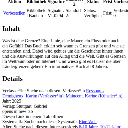
Aktion
Bibliothek
Signatur
Status
Frist
Vorbes
2
Bibliothek
Signatur:
Standort
Status:
Vorbest
Vorbestellen
Frist:
:
Baobab
VI-0294
2:
Verfügbar
0
Inhalt
Was ist eine Grenze? Eine Linie, eine Mauer, ein Fluss oder auch
ein Gefühl? Das Buch erklärt seit wann es Grenzen gibt und wie sie
entstanden sind. Dabei wird geht es um die Geschichte hinter ihnen
und die Auswirkungen auf den Alltag und die Welt. Gibt es Grenzen
im Weltraum oder im Internet? Und wieso gibt es Häuser die über
Ländergrenzen gehen? Ein informatives Buch ab 8 Jahren.
Details
Verfasser*in:
Suche nach diesem Verfasser*in
Ressouni-
Demigneux, Karim (Verfasser*in)
;
Maincent, Karine (Künstler*in)
Jahr:
2025
Verlag:
Stuttgart, Gabriel
opens in new tab
Diesen Link in neuem Tab öffnen
Systematik:
Suche nach dieser Systematik
Eine Welt
Alter:
Suche nach diesem Interessenskreis
6-10 Jahre
,
10-12 Jahre