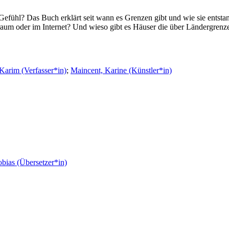
 Gefühl? Das Buch erklärt seit wann es Grenzen gibt und wie sie entsta
aum oder im Internet? Und wieso gibt es Häuser die über Ländergrenz
arim (Verfasser*in)
;
Maincent, Karine (Künstler*in)
obias (Übersetzer*in)