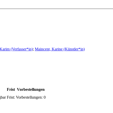
arim (Verfasser*in)
;
Maincent, Karine (Künstler*in)
Frist
Vorbestellungen
gbar
Frist:
Vorbestellungen:
0