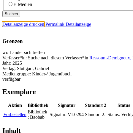
E-Medien
Detailanzeige drucken
Permalink Detailanzeige
Grenzen
wo Länder sich treffen
Verfasser*in:
Suche nach diesem Verfasser*in
Ressouni-Demigneux, K
Jahr:
2025
Verlag:
Stuttgart, Gabriel
Mediengruppe:
Kinder-/ Jugendbuch
verfügbar
Exemplare
Aktion
Bibliothek
Signatur
Standort 2
Status
Bibliothek
Vorbestellen
Signatur:
VI-0294
Standort 2:
Status:
Verfü
:
Baobab
Inhalt