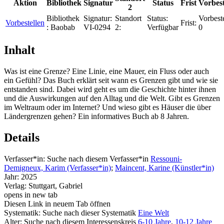
Aktion
Bibliothek
Signatur
Status
Frist
Vorbes
2
Bibliothek
Signatur:
Standort
Status:
Vorbest
Vorbestellen
Frist:
:
Baobab
VI-0294
2:
Verfügbar
0
Inhalt
Was ist eine Grenze? Eine Linie, eine Mauer, ein Fluss oder auch
ein Gefühl? Das Buch erklärt seit wann es Grenzen gibt und wie sie
entstanden sind. Dabei wird geht es um die Geschichte hinter ihnen
und die Auswirkungen auf den Alltag und die Welt. Gibt es Grenzen
im Weltraum oder im Internet? Und wieso gibt es Häuser die über
Ländergrenzen gehen? Ein informatives Buch ab 8 Jahren.
Details
Verfasser*in:
Suche nach diesem Verfasser*in
Ressouni-
Demigneux, Karim (Verfasser*in)
;
Maincent, Karine (Künstler*in)
Jahr:
2025
Verlag:
Stuttgart, Gabriel
opens in new tab
Diesen Link in neuem Tab öffnen
Systematik:
Suche nach dieser Systematik
Eine Welt
Alter:
Suche nach diesem Interessenskreis
6-10 Jahre
,
10-12 Jahre