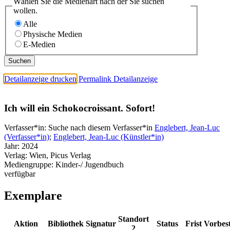
Wählen Sie die Medienart nach der Sie suchen
wollen.
Alle
Physische Medien
E-Medien
Detailanzeige drucken
Permalink Detailanzeige
Ich will ein Schokocroissant. Sofort!
Verfasser*in:
Suche nach diesem Verfasser*in
Englebert, Jean-Luc
(Verfasser*in)
;
Englebert, Jean-Luc (Künstler*in)
Jahr:
2024
Verlag:
Wien, Picus Verlag
Mediengruppe:
Kinder-/ Jugendbuch
verfügbar
Exemplare
Standort
Aktion
Bibliothek
Signatur
Status
Frist
Vorbes
2