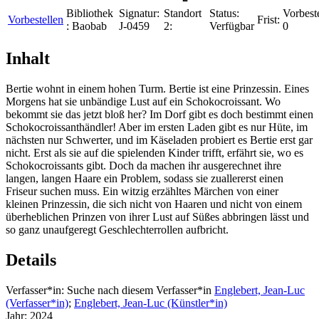
Bibliothek
Signatur:
Standort
Status:
Vorbest
Vorbestellen
Frist:
:
Baobab
J-0459
2:
Verfügbar
0
Inhalt
Bertie wohnt in einem hohen Turm. Bertie ist eine Prinzessin. Eines
Morgens hat sie unbändige Lust auf ein Schokocroissant. Wo
bekommt sie das jetzt bloß her? Im Dorf gibt es doch bestimmt einen
Schokocroissanthändler! Aber im ersten Laden gibt es nur Hüte, im
nächsten nur Schwerter, und im Käseladen probiert es Bertie erst gar
nicht. Erst als sie auf die spielenden Kinder trifft, erfährt sie, wo es
Schokocroissants gibt. Doch da machen ihr ausgerechnet ihre
langen, langen Haare ein Problem, sodass sie zuallererst einen
Friseur suchen muss. Ein witzig erzähltes Märchen von einer
kleinen Prinzessin, die sich nicht von Haaren und nicht von einem
überheblichen Prinzen von ihrer Lust auf Süßes abbringen lässt und
so ganz unaufgeregt Geschlechterrollen aufbricht.
Details
Verfasser*in:
Suche nach diesem Verfasser*in
Englebert, Jean-Luc
(Verfasser*in)
;
Englebert, Jean-Luc (Künstler*in)
Jahr:
2024