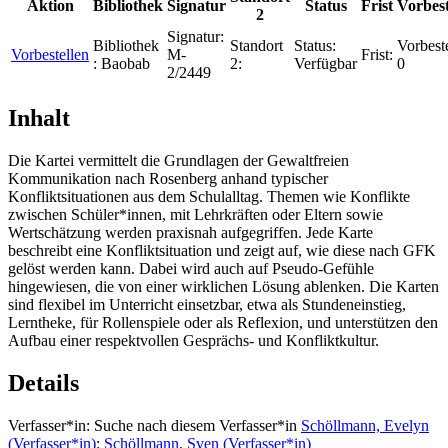
Aktion
Bibliothek
Signatur
Status
Frist
Vorbes
2
Signatur:
Bibliothek
Standort
Status:
Vorbest
Vorbestellen
M-
Frist:
:
Baobab
2:
Verfügbar
0
2/2449
Inhalt
Die Kartei vermittelt die Grundlagen der Gewaltfreien
Kommunikation nach Rosenberg anhand typischer
Konfliktsituationen aus dem Schulalltag. Themen wie Konflikte
zwischen Schüler*innen, mit Lehrkräften oder Eltern sowie
Wertschätzung werden praxisnah aufgegriffen. Jede Karte
beschreibt eine Konfliktsituation und zeigt auf, wie diese nach GFK
gelöst werden kann. Dabei wird auch auf Pseudo-Gefühle
hingewiesen, die von einer wirklichen Lösung ablenken. Die Karten
sind flexibel im Unterricht einsetzbar, etwa als Stundeneinstieg,
Lerntheke, für Rollenspiele oder als Reflexion, und unterstützen den
Aufbau einer respektvollen Gesprächs- und Konfliktkultur.
Details
Verfasser*in:
Suche nach diesem Verfasser*in
Schöllmann, Evelyn
(Verfasser*in)
;
Schöllmann, Sven (Verfasser*in)