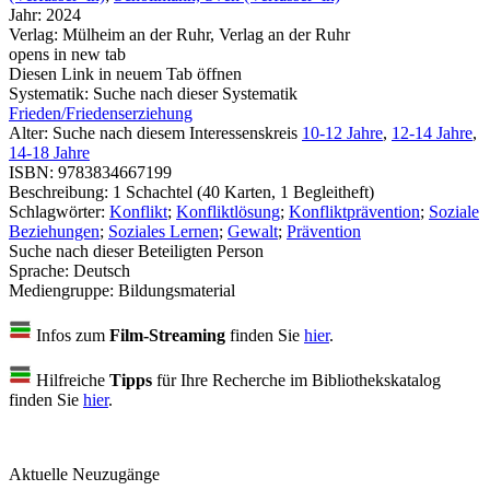
Jahr:
2024
Verlag:
Mülheim an der Ruhr, Verlag an der Ruhr
opens in new tab
Diesen Link in neuem Tab öffnen
Systematik:
Suche nach dieser Systematik
Frieden/Friedenserziehung
Alter:
Suche nach diesem Interessenskreis
10-12 Jahre
,
12-14 Jahre
,
14-18 Jahre
ISBN:
9783834667199
Beschreibung:
1 Schachtel (40 Karten, 1 Begleitheft)
Schlagwörter:
Konflikt
;
Konfliktlösung
;
Konfliktprävention
;
Soziale
Beziehungen
;
Soziales Lernen
;
Gewalt
;
Prävention
Suche nach dieser Beteiligten Person
Sprache:
Deutsch
Mediengruppe:
Bildungsmaterial
Infos zum
Film-Streaming
finden Sie
hier
.
Hilfreiche
Tipps
für Ihre Recherche im Bibliothekskatalog
finden Sie
hier
.
Aktuelle Neuzugänge