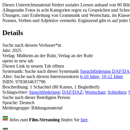
Dieses Unterrichtsmaterial fördert soziales Lernen anhand von 80 Bi
Alltagsnahe Fotos in acht Kategorien regen zu Gesprächen und Schreib
Übungen, zurr Erabeitung von Grammatik und Wortschatz, im Klassenra
Nomen, Verben und Adjektive vermerkt. Ergänzend gibt es auf jeder 
Details
Suche nach diesem Verfasser*in
Jahr:
2025
Verlag:
Mülheim an der Ruhr, Verlag an der Ruhr
opens in new tab
Diesen Link in neuem Tab öffnen
Systematik:
Suche nach dieser Systematik
Sprachförderung DAF/D
Alter:
Suche nach diesem Interessenskreis
6-10 Jahre
,
10-12 Jahre
ISBN:
9783834637796
Beschreibung:
1 Schachtel (80 Karten, 1 Begleitheft)
Schlagwörter:
Sprachförderung
;
DAF/DAZ
;
Wortschatz
;
Schreiben
;
Suche nach dieser Beteiligten Person
Sprache:
Deutsch
Mediengruppe:
Bildungsmaterial
Infos zum
Film-Streaming
finden Sie
hier
.