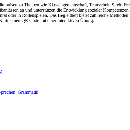
ldimpulsen zu Themen wie Klassengemeinschaft, Teamarbeit, Streit, Fr
anlässen an und unterstützen die Entwicklung sozialer Kompetenzen. Die
t oder in Rollenspielen. Das Begleitheft bietet zahlreiche Methoden 
Karte einen QR Code mit einer interaktiven Übung.
AZ
Sprechen
;
Grammatik