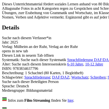
Dieses Unterrichtsmaterial fördert soziales Lernen anhand von 80 Bi
Alltagsnahe Fotos in acht Kategorien regen zu Gesprächen und Schreib
Übungen, zurr Erabeitung von Grammatik und Wortschatz, im Klassenra
Nomen, Verben und Adjektive vermerkt. Ergänzend gibt es auf jeder 
Details
Suche nach diesem Verfasser*in
Jahr:
2025
Verlag:
Mülheim an der Ruhr, Verlag an der Ruhr
opens in new tab
Diesen Link in neuem Tab öffnen
Systematik:
Suche nach dieser Systematik
Sprachförderung DAF/D
Alter:
Suche nach diesem Interessenskreis
6-10 Jahre
,
10-12 Jahre
ISBN:
9783834637796
Beschreibung:
1 Schachtel (80 Karten, 1 Begleitheft)
Schlagwörter:
Sprachförderung
;
DAF/DAZ
;
Wortschatz
;
Schreiben
;
Suche nach dieser Beteiligten Person
Sprache:
Deutsch
Mediengruppe:
Bildungsmaterial
Infos zum
Film-Streaming
finden Sie
hier
.