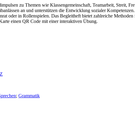
ldimpulsen zu Themen wie Klassengemeinschaft, Teamarbeit, Streit, Fr
anlässen an und unterstützen die Entwicklung sozialer Kompetenzen. Die
t oder in Rollenspielen. Das Begleitheft bietet zahlreiche Methoden 
Karte einen QR Code mit einer interaktiven Übung.
AZ
Sprechen
;
Grammatik