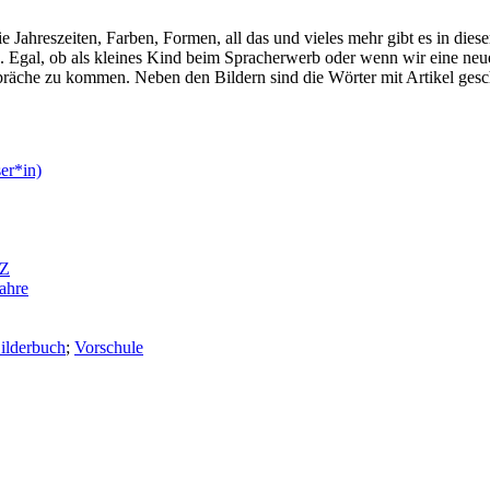
e Jahreszeiten, Farben, Formen, all das und vieles mehr gibt es in die
hen. Egal, ob als kleines Kind beim Spracherwerb oder wenn wir eine n
präche zu kommen. Neben den Bildern sind die Wörter mit Artikel gesch
er*in)
AZ
ahre
ilderbuch
;
Vorschule