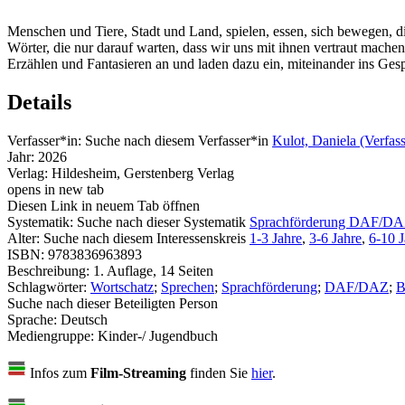
Menschen und Tiere, Stadt und Land, spielen, essen, sich bewegen, di
Wörter, die nur darauf warten, dass wir uns mit ihnen vertraut mac
Erzählen und Fantasieren an und laden dazu ein, miteinander ins Ges
Details
Verfasser*in:
Suche nach diesem Verfasser*in
Kulot, Daniela (Verfass
Jahr:
2026
Verlag:
Hildesheim, Gerstenberg Verlag
opens in new tab
Diesen Link in neuem Tab öffnen
Systematik:
Suche nach dieser Systematik
Sprachförderung DAF/D
Alter:
Suche nach diesem Interessenskreis
1-3 Jahre
,
3-6 Jahre
,
6-10 J
ISBN:
9783836963893
Beschreibung:
1. Auflage, 14 Seiten
Schlagwörter:
Wortschatz
;
Sprechen
;
Sprachförderung
;
DAF/DAZ
;
B
Suche nach dieser Beteiligten Person
Sprache:
Deutsch
Mediengruppe:
Kinder-/ Jugendbuch
Infos zum
Film-Streaming
finden Sie
hier
.