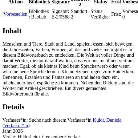
Aktion
Bibliothek
Signatur
Status
Frist
Vorbes
2
Bibliothek
Signatur:
Standort
Status:
Vorbest
Vorbestellen
Frist:
:
Baobab
E-2/0568
2:
Verfügbar
0
Inhalt
Menschen und Tiere, Stadt und Land, spielen, essen, sich bewegen,
die Jahreszeiten, Farben, Formen, all das und vieles mehr gibt es in
diesem Bildwörterbuch zu entdecken. Die Welt ist voller Dinge und
damit Wörter, die nur darauf warten, dass wir uns mit ihnen vertraut
machen. Egal, ob als kleines Kind beim Spracherwerb oder wenn
wir eine neue Sprache lernen. Kleine Szenen regen zum Entdecken,
Benennen, Erzählen und Fantasieren an und laden dazu ein,
miteinander ins Gespräche zu kommen. Neben den Bildern sind die
Wörter mit Artikel geschrieben. Ein divers gemachtes
Bildwörterbuch für alle.
Details
Verfasser*in:
Suche nach diesem Verfasser*in
Kulot, Daniela
(Verfasser*in)
Jahr:
2026
Verlag:
Hildesheim, Gerstenberg Verlag