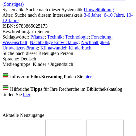
(Sonstiges)
Systematik:
Suche nach dieser Systematik
Umweltbildung
Alter:
Suche nach diesem Interessenskreis
3-6 Jahre
,
6-10 Jahre
,
10-
12 Jahre
ISBN:
9783865025173
Beschreibung:
75 Seiten
Schlagwörter:
Pflanze
;
Technik
;
Technologie
;
Forschung
;
Wissenschaft
;
Nachhaltige Entwicklung
;
Nachhaltigkeit
;
Umweltzerstörung
;
Klimawandel
;
Kinderbuch
Suche nach dieser Beteiligten Person
Sprache:
Deutsch
Mediengruppe:
Kinder-/ Jugendbuch
Infos zum
Film-Streaming
finden Sie
hier
.
Hilfreiche
Tipps
für Ihre Recherche im Bibliothekskatalog
finden Sie
hier
.
Aktuelle Neuzugänge