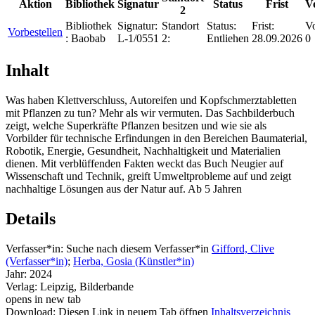
Aktion
Bibliothek
Signatur
Status
Frist
V
2
Bibliothek
Signatur:
Standort
Status:
Frist:
Vo
Vorbestellen
:
Baobab
L-1/0551
2:
Entliehen
28.09.2026
0
Inhalt
Was haben Klettverschluss, Autoreifen und Kopfschmerztabletten
mit Pflanzen zu tun? Mehr als wir vermuten. Das Sachbilderbuch
zeigt, welche Superkräfte Pflanzen besitzen und wie sie als
Vorbilder für technische Erfindungen in den Bereichen Baumaterial,
Robotik, Energie, Gesundheit, Nachhaltigkeit und Materialien
dienen. Mit verblüffenden Fakten weckt das Buch Neugier auf
Wissenschaft und Technik, greift Umweltprobleme auf und zeigt
nachhaltige Lösungen aus der Natur auf. Ab 5 Jahren
Details
Verfasser*in:
Suche nach diesem Verfasser*in
Gifford, Clive
(Verfasser*in)
;
Herba, Gosia (Künstler*in)
Jahr:
2024
Verlag:
Leipzig, Bilderbande
opens in new tab
Download:
Diesen Link in neuem Tab öffnen
Inhaltsverzeichnis