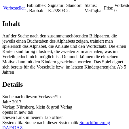
Bibliothek
Signatur:
Standort
Status:
Vorbest
Vorbestellen
Frist:
:
Baobab
E-2/2893
2:
Verfügbar
0
Inhalt
Auf der Suche nach den zusammengehörenden Bildpaaren, die
jeweils einen Buchstaben des Alphabets zeigen, trainiert man
spielerisch das Alphabet, die Anlaute und den Wortschatz. Die einen
Karten sind farbig illustriert, die zweiten zum ausmalen, was im
Verleih jedoch nicht möglich ist. Dennoch können die einzelnen
Motive dann mit den Kindern gezeichnet werden. Das Spiel eignet
sich bereits für die Vorschule bzw. im letzten Kindergartenjahr. Ab 5
Jahren
Details
Suche nach diesem Verfasser*in
Jahr:
2017
Verlag:
Nürnberg, klein & groß Verlag
opens in new tab
Diesen Link in neuem Tab öffnen
Systematik:
Suche nach dieser Systematik
Sprachförderung
DAF/DAZ