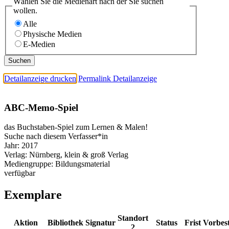
Wählen Sie die Medienart nach der Sie suchen
wollen.
Alle
Physische Medien
E-Medien
Detailanzeige drucken
Permalink Detailanzeige
ABC-Memo-Spiel
das Buchstaben-Spiel zum Lernen & Malen!
Suche nach diesem Verfasser*in
Jahr:
2017
Verlag:
Nürnberg, klein & groß Verlag
Mediengruppe:
Bildungsmaterial
verfügbar
Exemplare
Standort
Aktion
Bibliothek
Signatur
Status
Frist
Vorbes
2