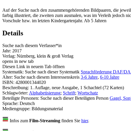
Auf der Suche nach den zusammengehörenden Bildpaaren, die jeweils e
farbig illustriert, die zweiten zum ausmalen, was im Verleih jedoch n
Vorschule bzw. im letzten Kindergartenjahr. Ab 5 Jahren
Details
Suche nach diesem Verfasser*in
Jahr:
2017
Verlag:
Nürnberg, klein & groß Verlag
opens in new tab
Diesen Link in neuem Tab öffnen
Systematik:
Suche nach dieser Systematik
Sprachförderung DAF/D
Alter:
Suche nach diesem Interessenskreis
3-6 Jahre
,
6-10 Jahre
ISBN:
4280001344020
Beschreibung:
1. Auflage, neue Ausgabe, 1 Schachtel (72 Karten)
Schlagwörter:
Alphabetisierung
;
Schrift
;
Wortschatz
Beteiligte Personen:
Suche nach dieser Beteiligten Person
Gagel, Sonja
Sprache:
Deutsch
Mediengruppe:
Bildungsmaterial
Infos zum
Film-Streaming
finden Sie
hier
.