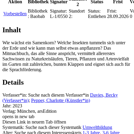
Aktion
Bibliothek
Signatur
Status
Frist
V
2
Bibliothek
Signatur:
Standort
Status:
Frist:
Vo
Vorbestellen
:
Baobab
L-1/0550
2:
Entliehen
28.09.2026
0
Inhalt
Wie wächst ein Samenkorn? Welche Insekten tummeln sich unter
der Erde und wie kann man selbst etwas anpflanzen? Das
Mitmachbuch, das alle Sinne anspricht, vermittelt allererstes
Sachwissen zu Naturkreisläufen, Tieren, Pflanzen und Artenvielfalt
im Garten mit zahlreichen, bunten Klappen und eignet sich auch für
die Sprachförderung.
Details
Verfasser*in:
Suche nach diesem Verfasser*in
Davies, Becky
(Verfasser*in)
;
Pepper, Charlotte (Künstler*in)
Jahr:
2023
Verlag:
München, arsEdition
opens in new tab
Diesen Link in neuem Tab öffnen
Systematik:
Suche nach dieser Systematik
Umweltbildung
Alter:
Suche nach diesem Interessenskreis
1-3 Jahre
,
3-6 Jahre