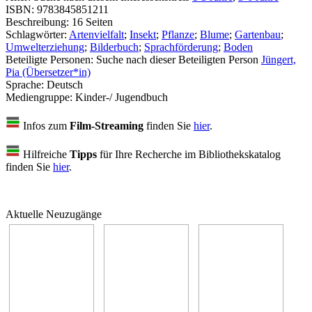
ISBN:
9783845851211
Beschreibung:
16 Seiten
Schlagwörter:
Artenvielfalt
;
Insekt
;
Pflanze
;
Blume
;
Gartenbau
;
Umwelterziehung
;
Bilderbuch
;
Sprachförderung
;
Boden
Beteiligte Personen:
Suche nach dieser Beteiligten Person
Jüngert,
Pia (Übersetzer*in)
Sprache:
Deutsch
Mediengruppe:
Kinder-/ Jugendbuch
Infos zum
Film-Streaming
finden Sie
hier
.
Hilfreiche
Tipps
für Ihre Recherche im Bibliothekskatalog
finden Sie
hier
.
Aktuelle Neuzugänge