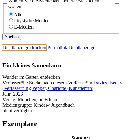
Wählen Sie die Medienart nach der Sie suchen
wollen.
Alle
Physische Medien
E-Medien
Detailanzeige drucken
Permalink Detailanzeige
Ein kleines Samenkorn
Wunder im Garten entdecken
Verfasser*in:
Suche nach diesem Verfasser*in
Davies, Becky
(Verfasser*in)
;
Pepper, Charlotte (Künstler*in)
Jahr:
2023
Verlag:
München, arsEdition
Mediengruppe:
Kinder-/ Jugendbuch
nicht verfügbar
Exemplare
Standort