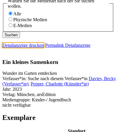
Wählen Sie die Medienart nach der Sie suchen
wollen.
Alle
Physische Medien
E-Medien
Detailanzeige drucken
Permalink Detailanzeige
Ein kleines Samenkorn
Wunder im Garten entdecken
Verfasser*in:
Suche nach diesem Verfasser*in
Davies, Becky
(Verfasser*in)
;
Pepper, Charlotte (Künstler*in)
Jahr:
2023
Verlag:
München, arsEdition
Mediengruppe:
Kinder-/ Jugendbuch
nicht verfügbar
Exemplare
Standort