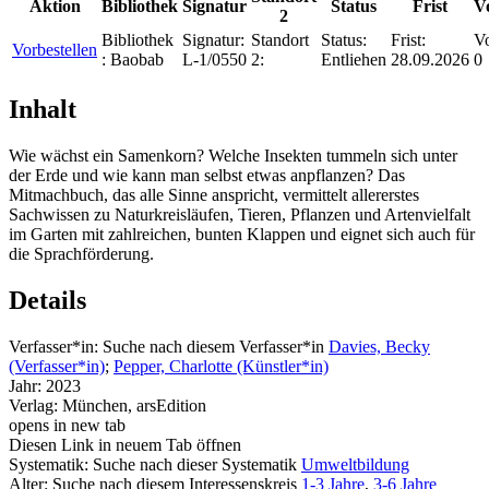
Aktion
Bibliothek
Signatur
Status
Frist
V
2
Bibliothek
Signatur:
Standort
Status:
Frist:
Vo
Vorbestellen
:
Baobab
L-1/0550
2:
Entliehen
28.09.2026
0
Inhalt
Wie wächst ein Samenkorn? Welche Insekten tummeln sich unter
der Erde und wie kann man selbst etwas anpflanzen? Das
Mitmachbuch, das alle Sinne anspricht, vermittelt allererstes
Sachwissen zu Naturkreisläufen, Tieren, Pflanzen und Artenvielfalt
im Garten mit zahlreichen, bunten Klappen und eignet sich auch für
die Sprachförderung.
Details
Verfasser*in:
Suche nach diesem Verfasser*in
Davies, Becky
(Verfasser*in)
;
Pepper, Charlotte (Künstler*in)
Jahr:
2023
Verlag:
München, arsEdition
opens in new tab
Diesen Link in neuem Tab öffnen
Systematik:
Suche nach dieser Systematik
Umweltbildung
Alter:
Suche nach diesem Interessenskreis
1-3 Jahre
,
3-6 Jahre