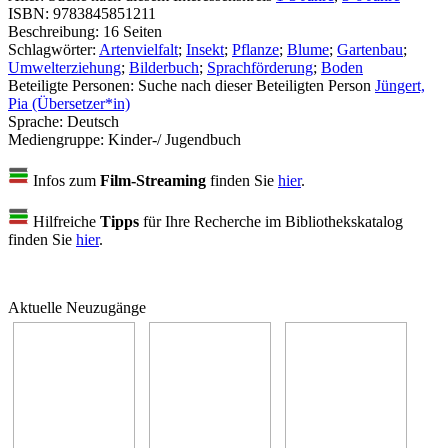
ISBN:
9783845851211
Beschreibung:
16 Seiten
Schlagwörter:
Artenvielfalt
;
Insekt
;
Pflanze
;
Blume
;
Gartenbau
;
Umwelterziehung
;
Bilderbuch
;
Sprachförderung
;
Boden
Beteiligte Personen:
Suche nach dieser Beteiligten Person
Jüngert,
Pia (Übersetzer*in)
Sprache:
Deutsch
Mediengruppe:
Kinder-/ Jugendbuch
Infos zum
Film-Streaming
finden Sie
hier
.
Hilfreiche
Tipps
für Ihre Recherche im Bibliothekskatalog
finden Sie
hier
.
Aktuelle Neuzugänge