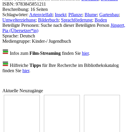
ISBN:
9783845851211
Beschreibung:
16 Seiten
Schlagwörter:
Artenvielfalt
;
Insekt
;
Pflanze
;
Blume
;
Gartenbau
;
Umwelterziehung
;
Bilderbuch
;
Sprachförderung
;
Boden
Beteiligte Personen:
Suche nach dieser Beteiligten Person
Jüngert,
Pia (Übersetzer*in)
Sprache:
Deutsch
Mediengruppe:
Kinder-/ Jugendbuch
Infos zum
Film-Streaming
finden Sie
hier
.
Hilfreiche
Tipps
für Ihre Recherche im Bibliothekskatalog
finden Sie
hier
.
Aktuelle Neuzugänge