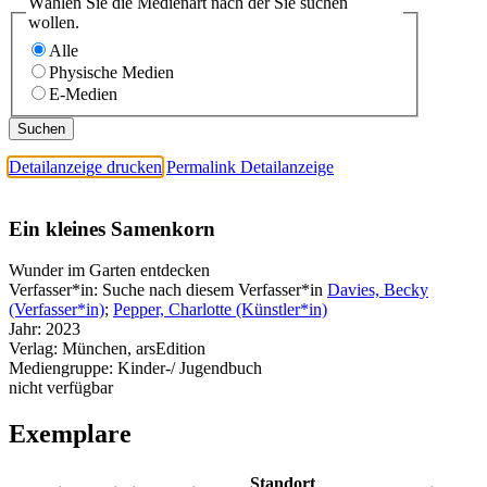
Wählen Sie die Medienart nach der Sie suchen
wollen.
Alle
Physische Medien
E-Medien
Detailanzeige drucken
Permalink Detailanzeige
Ein kleines Samenkorn
Wunder im Garten entdecken
Verfasser*in:
Suche nach diesem Verfasser*in
Davies, Becky
(Verfasser*in)
;
Pepper, Charlotte (Künstler*in)
Jahr:
2023
Verlag:
München, arsEdition
Mediengruppe:
Kinder-/ Jugendbuch
nicht verfügbar
Exemplare
Standort