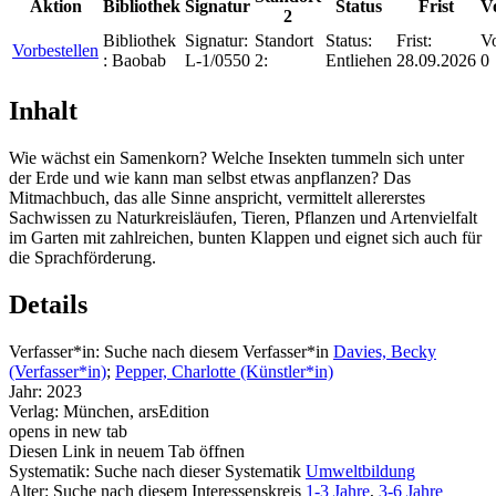
Aktion
Bibliothek
Signatur
Status
Frist
V
2
Bibliothek
Signatur:
Standort
Status:
Frist:
Vo
Vorbestellen
:
Baobab
L-1/0550
2:
Entliehen
28.09.2026
0
Inhalt
Wie wächst ein Samenkorn? Welche Insekten tummeln sich unter
der Erde und wie kann man selbst etwas anpflanzen? Das
Mitmachbuch, das alle Sinne anspricht, vermittelt allererstes
Sachwissen zu Naturkreisläufen, Tieren, Pflanzen und Artenvielfalt
im Garten mit zahlreichen, bunten Klappen und eignet sich auch für
die Sprachförderung.
Details
Verfasser*in:
Suche nach diesem Verfasser*in
Davies, Becky
(Verfasser*in)
;
Pepper, Charlotte (Künstler*in)
Jahr:
2023
Verlag:
München, arsEdition
opens in new tab
Diesen Link in neuem Tab öffnen
Systematik:
Suche nach dieser Systematik
Umweltbildung
Alter:
Suche nach diesem Interessenskreis
1-3 Jahre
,
3-6 Jahre